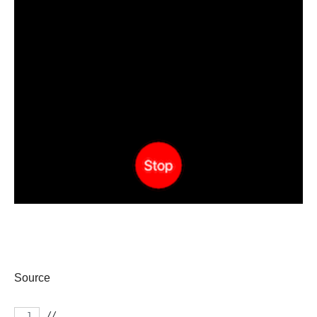
Source
//