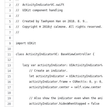
//  ActivityIndicatorVC.swift
//  UIKit component handling
//
//  Created by Taehyeon Han on 2018. 8. 9..
//  Copyright © 2018년 calmone. All rights reserved.
//
import UIKit
class ActivityIndicatorVC: BaseViewController {
    lazy var activityIndicator: UIActivityIndicatorVie
        // Create an indicator.
        let activityIndicator = UIActivityIndicatorVie
        activityIndicator.frame = CGRect(x: 0, y: 0, w
        activityIndicator.center = self.view.center
        // Also show the indicator even when the anima
        activityIndicator.hidesWhenStopped = false