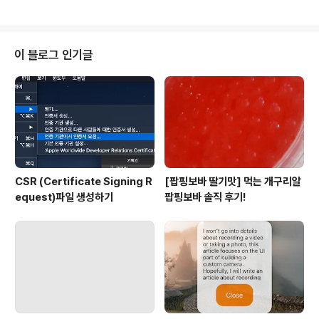
enceUISwitch https://developer.apple.com/refe
rence/uikit/uiswitch
이 블로그 인기글
CSR (Certificate Signing R
[팝핑보바 딸기맛] 먹는 개구리알
equest)파일 생성하기
팝핑보바 솔직 후기!