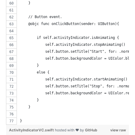
    }
    // Button event.
    @objc func onClickButton(sender: UIButton){
        if self.activityIndicator.isAnimating {
            self.activityIndicator.stopAnimating()
            self.button.setTitle("Start", for: .normal
            self.button.backgroundColor = UIColor.blue
        }
        else {
            self.activityIndicator.startAnimating()
            self.button.setTitle("Stop", for: .normal)
            self.button.backgroundColor = UIColor.red
        }
    }
}
ActivityIndicatorVC.swift
hosted with ❤ by
GitHub
view raw