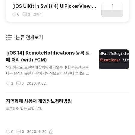
[iOS UIKit in Swift 4] UIPickerView 사
용하기 (Select value with UIPickerVie
0
0
조회
1
w)
분류 전체보기
주요 글 목록
[iOS 14] RemoteNotifications 등록 실
패 처리 (with FCM)
글 내용
안녕하세요! 오랜만에 찾아뵙게 되었습니다. 한동안 글을
너무 올리지 못한거 같아 개인적으로 너무 안타깝네요. 최
근에 iOS14가 나오면서 몇가지 이슈가 발생하고 있어서
작성시간
2
0
2020. 9. 22.
현업에서도 대응하느라 시간가는 줄 모르겠네요. 그래서
오늘은 iOS14에서 발생하는 RemoteNotifications 등
록 실패 처리 이슈와 처리방법에 대해 공유드리고자 합니
지역화폐 사용처 개인정보처리방침
다. 문제점 FCM을 사용하기 위해 Remote Notification
글 내용
보호되어 있는 글입니다.
을 AppDelegate에서 등록해주게 됩니다. 등록을 위해
AppDelegate에서 registerForRemoteNotificatio
ns를 호출하고 나면 등록이 실패하고 Delegate에서 제
공하는 함수를 통해 error를 리턴해주게 되는데 디버깅을
작성시간
0
0
2020. 4. 26.
해보면 해당 error값이 비어있는 상태로 제..