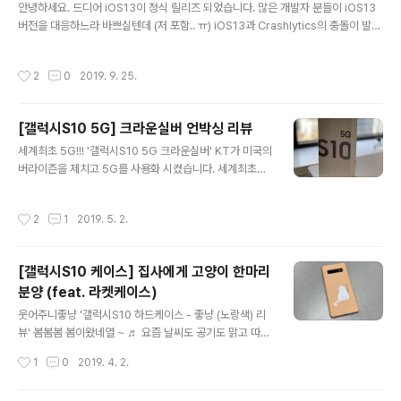
et statusBar = UIApplication.shared.value(forKe
안녕하세요. 드디어 iOS13이 정식 릴리즈 되었습니다. 많은 개발자 분들이 iOS13
yPath: "statusBar") as? UIView else { return } // S
버전을 대응하느라 바쁘실텐데 (저 포함.. ㅠ) iOS13과 Crashlytics의 충돌이 발생
tatusBar의 Backgro..
했습니다. 하하하하하ㅏ하ㅏㅏ 다행이 빠르게 이슈 처리를 할 수 있었는데요. (쫄려
죽는줄 알았습니다) 원인과 해결 과정은 다음과 같습니다. 원인 발생한 에러 로그는
작성시간
2
0
2019. 9. 25.
다음과 같습니다. objc[2474]: Class CLSUserDefaults is implemented in
both /System/Library/Frameworks/ClassKit.framework/ClassKit (0x1
e89424c8) and "프로젝트경로". One of the two will be used. Which one
[갤럭시S10 5G] 크라운실버 언박싱 리뷰
is undefined. 분..
글 내용
세계최초 5G!!! '갤럭시S10 5G 크라운실버' KT가 미국의
버라이즌을 제치고 5G를 사용화 시켰습니다. 세계최초로!!
IT 업계에 종사하고 있지만 대한민국의 기술력은 대단한
것 같습니다 (주모~~~~~~~) 그래서 오늘은 갤럭시S10
작성시간
2
1
2019. 5. 2.
5G 크라운실버 색상을 리뷰합니다 기존과는 다르게 패키
지의 색깔이 흰색으로 바꼈습니다 패키지를 오픈하면 갤럭
시S10 5G가 보이고 구성품은 이전과 동일하고 색깔이 흰
[갤럭시S10 케이스] 집사에게 고양이 한마리
색으로 바꼈습니다 그 중 충전기가 기존의 각진 모양에서
분양 (feat. 라켓케이스)
테두리가 둥근 모양으로 바뀌었고 15W에서 25W로 변경
글 내용
되었습니다 갤럭시S10 5G의 배터리가 4,500mAh로 커
웃어주니좋냥 '갤럭시S10 하드케이스 - 좋냥 (노랑색) 리
졌기 때문인 것 같네요 갤럭시S10 5G 스펙 6.4 인치 30
뷰' 봄봄봄 봄이왔네열 ~ ♬ 요즘 날씨도 공기도 맑고 따뜻
40 x 1440 해상도 다이나믹 아몰레드 HDR+ 인피니티
하니 기분이 좋네요 평소 리뷰에 도움을 준 지인에게 케이
작성시간
1
0
2019. 4. 2.
O 디스플레이..
스를 선물했어요 (갤럭시S10 기본 케이스도 충분히 좋지
만..?) 케이스 후면엔 귀여운 고양이 한 마리가 있어요 케이