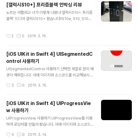
스는 하드타입이고 아래, 양 옆을 보시면 아시겠지만 굉장
[갤럭시S10+] 프리즘블랙 언박싱 리뷰
히 얇습니다 전체적으로 마감은 좋은편인데 하나 아쉬운게
글 내용
노트는 어쩔려고 너가 이렇게 나왔냐'갤럭시S10+ 프리즘
오른쪽 상단에 날카롭게 나와있어서 보지못한 상태로 케이
블랙' 드디어 갤럭시S10+ 왔습니다!!S10e, S10, S10
스를 착용했으면 기스났을 것 같네요 조금 아쉽습니다 갤
+를 모두 리뷰하게 되었네요S10+ 프리즘블랙오픈!!안녕!
럭시S10에 착용해 봤는데 전체적으로 핏이 딱!! 맞아서 좋
갤럭시S10+S10과 동일하게 설명서와 기본케이스가 제
고 얇아서 케이스를 씌워도 두께감이 느껴지지 않아요 그
작성시간
2
0
2019. 3. 19.
공되요갤럭시S10+ 밑에는 악세서리들이 있어요악세서리
리고 케이스의 질감도 매트한 게 상당히 좋아요 웃고 있는
는USB-A to USB-C USB-C 케이블 AKG 이어폰 충전
고양이가 귀엽네요 케이스는 노란색 ..
기가 제공되요충전기는 9V 1.67A, 5V 2.0A, 15W 입니
[iOS UIKit in Swift 4] UISegmentedC
다종이로 만들어 진 케이스 안에 USB-C 케이블과 이어폰
ontrol 사용하기
이 있는데 고정도 잘되어있고 깔끔합니다갤럭시S10+ 스
글 내용
팩6.4 인치 3040 x 1440 해상도 다이나믹 아몰레드 HD
UISegmentedControl 사용하기 선택한 색깔로 원의 배
R+ 인피니티 O 디스플레이 엑시노스 9820 8nm 프로세
경이 채워집니다. 아래 이미지와 소스코드를 비교해보시면
서 8GB, 12GB 램 128GB, 512GB, 1TB 스토리..
좀 더 이해하기 편합니다.궁금하신점은 댓글로 달아주세
작성시간
3
0
2019. 3. 15.
요. 해피코딩 :) PreviewSource Githubhttps://githu
b.com/calmone/iOS-UIKit-component Referenc
eUISegmentedControl https://developer.apple.
[iOS UIKit in Swift 4] UIProgressVie
com/reference/uikit/uisegmentedcontrol
w 사용하기
글 내용
UIProgressView 사용하기 UIProgressView를 이용
하여 로딩바를 만들어 봤습니다. 아래 이미지와 소스코드
를 비교해보시면 좀 더 이해하기 편합니다.궁금하신점은
작성시간
4
0
2019. 3. 14.
댓글로 달아주세요. 해피코딩 :) Preview Source Githu