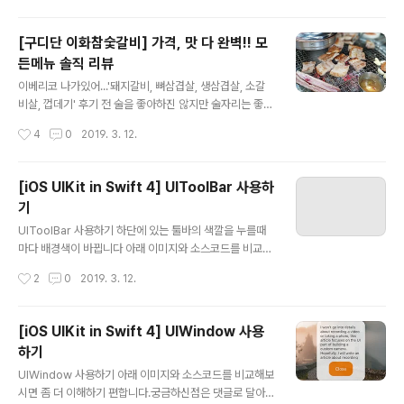
bhttps://github.com/calmone/iOS-UIKit-compon
ent ReferenceUIProgressView https://develope
[구디단 이화참숯갈비] 가격, 맛 다 완벽!! 모
r.apple.com/reference/uikit/uiprogressview
든메뉴 솔직 리뷰
글 내용
이베리코 나가있어...'돼지갈비, 뼈삼겹살, 생삼겹살, 소갈
비살, 껍데기' 후기 전 술을 좋아하진 않지만 술자리는 좋아
해요그래서 회식이나 지인들과 만남을 가지게 되면 어떤
작성시간
4
0
2019. 3. 12.
맛있는 음식을 먹을까 항상 고민하죠 그리고 고기는 언제
나 항상 진리죠 :)몇 년 전부터 이베리코 돼지가 유행이드라
구요?대표적으로 화포식당, 구로식당, 교대이층집 등등 근
[iOS UIKit in Swift 4] UIToolBar 사용하
데 여기 한번 가시면 다른데 못가요 개인적으로 이베리코
기
돼지보다 맛있습니다 (구디단에선 여기가 깡패)'이화참숯
글 내용
갈비' 입니다가격은돼지갈비 10,000원 뼈삼겹갈비 11,00
UIToolBar 사용하기 하단에 있는 툴바의 색깔을 누를때
0원 생삼겹살 13,000원 소갈비살 14,000원 껍데기 7,0
마다 배경색이 바뀝니다 아래 이미지와 소스코드를 비교해
00원집근처에 있어서 자주가는 식당인데 구디역 특성상
보시면 좀 더 이해하기 편합니다.궁금하신점은 댓글로 달
작성시간
2
0
2019. 3. 12.
직장인들이 많잖아요? 6시 조금만 넘어도 가득차요조금
아주세요. 해피코딩 :) PreviewSource Githubhttps://
일찍 서두르세요 (예약도 가능한..
github.com/calmone/iOS-UIKit-component Refe
renceUIToolbar https://developer.apple.com/re
[iOS UIKit in Swift 4] UIWindow 사용
ference/uikit/uitoolbar
하기
글 내용
UIWindow 사용하기 아래 이미지와 소스코드를 비교해보
시면 좀 더 이해하기 편합니다.궁금하신점은 댓글로 달아