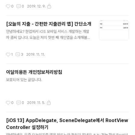
작성시간
0
0
2019. 12. 9.
[오늘의 지출 - 간편한 지출관리 앱] 간단소개
글 내용
안녕하세요? 현업에서 iOS 모바일 서비스 개발하는 개발
자 콤씨 입니다. 오늘은 저의 첫번 째 개인앱을 소개해볼까
합니다. (쑥쓰) '오늘의지출' 이라는 앱 입니다. 이 앱은 자
신이 사용한 금액을 간편하게 기입하고 히스토리를 관리해
작성시간
1
3
2019. 11. 11.
주는 앱 입니다. 기능을 하나씩 추가하다보니 벌써 1.3.1 버
전까지 배포하게 되었네요. 간단하게 기능을 소개해볼께
요. 1. 오늘의 지출 (메인화면) 메인화면 입니다. 오른쪽 상
이달의용돈 개인정보처리방침
단에 지출추가를 통해 추가한 지출내역이 보여지게 됩니
글 내용
다. 달력을 통해 원하는 날짜의 지출내역을 볼 수 있습니다.
보호되어 있는 글입니다.
지출내역을 왼쪽으로 드래그하면 삭제/수정이 가능합니다.
2. 지출추가/수정 메인화면에서 지출추가를 누르게되면 노
출되는 화면입니다. 여기서 간단하게 날짜, 금액, 정보를 입
작성시간
0
0
2019. 11. 5.
력하고 확인을 누르면 ..
[iOS 13] AppDelegate, SceneDelegate에서 RootView
Controller 설정하기
글 내용
안녕하세요. 요즘 오늘의지출 앱을 만드느라 정신이 없네요 ㅎㅎ; 저는 항상 RootVi