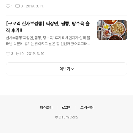
주세요. 해피코딩 :) PreviewSource Githubhttps://gi
작성시간
1
0
2019. 3. 11.
thub.com/calmone/iOS-UIKit-component Refer
enceUIWindow https://developer.apple.com/ref
erence/uikit/uiwindow
[구로역 신사부짬뽕] 짜장면, 짬뽕, 탕수육 솔
직 후기!!
글 내용
신사부짬뽕'짜장면, 짬뽕, 탕수육' 후기 미세먼지가 살짝 물
러난 덕분에 공기는 맑아지고 날은 좀 선선해 졌어요그래
도 공기가 좋으니 숨쉴 때 기분이 좋네요마블의 새로운 히
작성시간
3
0
2019. 3. 10.
어로 캡틴마블을 보러 구로CGV로 가는 길에 근처에 있는
신사부짬뽕을 방문했어요(캡틴마블은 엔드게임에 참여시
키기 위한 캐릭터 소개? 밑작업 정도인거 같드라구요)구로
더보기
신사부짬뽕은 25인석 정도 되구요오후 3시부터 5시까지
는 브레이크타임이니 참고하세요점심시간이 조금 지난 두
시반쯤 도착했는데 손님이 가득차있드라구요자리에 앉아
짜장면, 짬뽕, 탕수육(소)을 주문했습니다기본으로 단무지,
양파, 춘장이 나오고 탕수육을 시켰기 때문에 비법소스가
추가로 나왔어요단무지는 얇게 슬라이스되어 있고 양파는
의안내
티스토리
로그인
고객센터
매운맛을 빼서 먹기 좋았습니다 (식초 뿌려먹으면 JMT..
© Daum Corp.