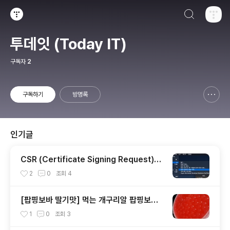
검색하기
티스토리
투데잇 (Today IT)
구독자
2
구독하기
방명록
신고하기 레이어
열기
인기글
CSR (Certificate Signing Request)파
일 생성하기
2
0
조회
4
[팝핑보바 딸기맛] 먹는 개구리알 팝핑보바
솔직 후기!
1
0
조회
3