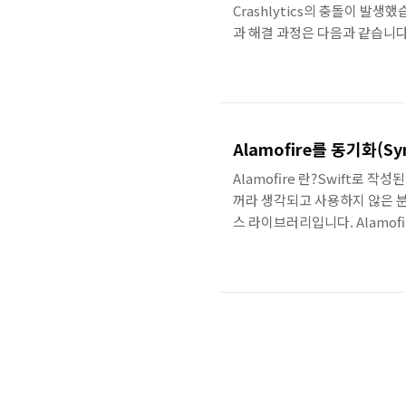
Crashlytics의 충돌이 발
과 해결 과정은 다음과 같습니다. 원인
in both /System/Library/
will be used. Which one is 
Alamofire를 동기화(S
Alamofire 란?Swift로 
꺼라 생각되고 사용하지 않은 분
스 라이브러리입니다. Alamofi
차례대로 처리하고 하나의 업무
때문에 효율은 떨어지지만 업무의
주어진 업..