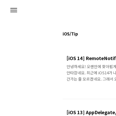
본문 바로가기
iOS/Tip
[iOS 14] RemoteNoti
안녕하세요! 오랜만에 찾아뵙게
안타깝네요. 최근에 iOS14가
간가는 줄 모르겠네요. 그래서 오늘
리 이슈와 처리방법에 대해 공유
Notification을 AppDel
registerForRemoteNot
함수를 통해 error를 리턴해주
[iOS 13] AppDelega