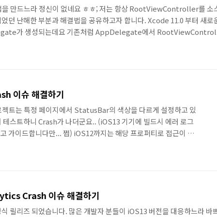
 만드느라 정신이 없네요 ㅎㅎ; 저는 항상 RootViewController를
었던 난해한 부분과 해결법을 공유하고자 합니다. Xcode 11.0 부터 새
legate가 생성되는데요 기존처럼 AppDelegate에서 RootViewContro
군요.. 열심히 삽질한 결과 iOS13 이전과 이후의 방식이 다르다는걸 찾았습
didFinishLaunching에서 처리해주시면 됩니다. // // AppDelegate.sw
Crash 이슈 해결하기
젝트는 특정 페이지에서 StatusBar의 색상을 다르게 설정하고 있
 테스트하니 Crash가 나더군요.. (iOS13 기기에 빌드시 에러 로그
 가이드합니다만... 쩝) iOS12까지는 해당 프로퍼티로 접근이 가
 수 없습니다. iOS12까지의 StatusBar 접근방법 //
ar를 키값("statusBar")으로 찾아온다. guard let statusBar =
forKeyPath: "statusBar") as? UIView else { return } //
shlytics Crash 이슈 해결하기
정식 릴리즈 되었습니다. 많은 개발자 분들이 iOS13 버전을 대응하느라 바쁘실텐