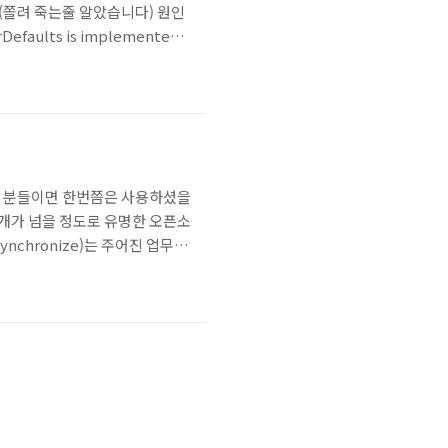
 (쫄려 죽는줄 알았습니다) 원인
aults is implemented
프로젝트경로". One of the two
발하시는 분들이면 한번쯤은 사용하셨을
만개가 넘을 정도로 유명한 오픈소
ynchronize)는 주어진 업무를
가 완료되기까지 대기하는 시간
동기(Asynchronize)는