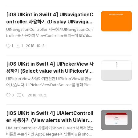
고 각 UIViewController에서 UITabBarItem을 생성해
주면 해당 내용으로 이미지와 텍스트가 노출되게 됩니다.U
[iOS UIKint in Swift 4] UINavigationC
ITabBarItem은 시스템에서 제공하는것을 사용하는 방법
ontroller 사용하기 (Display UINavigati
과 커스텀으로 텍스트와 이미지를 만드는 방법이 있습니
글 내용
onController)
다. Tip) UIViewController를 가지고 있는 Array를 m
UINavigationController 사용하기UINavigationCon
ap하여 UINavigationController의 rootViewContro
troller를 사용하여 ViewController를 이동해 보았습니
ller로 생성해주면 탭마다 UINavigati..
다.pushViewController를 하게되면 ViewController
작성시간
1
1
2018. 10. 2.
stack에 추가되고popViewController를 하게되면 Vie
wController stack에서 사라지게 됩니다. navigation
Controller에서 제공하는 함수를 사용하여 ViewContr
[iOS UIKit in Swift 4] UIPickerView 사
oller를 이동할 수 있습니다.1. func pushViewControll
용하기 (Select value with UIPickerVie
er(UIViewController, animated: Bool)해당 ViewC
글 내용
w)
ontroller로 이동하고 stack에 추가합니다.2. func pop
UIPickerView 사용하기간단한 UIPickerView를 만들
ViewController(animated: Bool) -> UI..
어 봤습니다. UIPickerViewDataSource를 통해 Pick
erView의 데이터를 세팅하고UIPickerViewDelegate
작성시간
0
0
2018. 10. 2.
를 통해 PickerView의 이벤트를 처리할 수 있습니다. fu
nc pickerView(_ pickerView: UIPickerView, didS
electRow row: Int, inComponent component: Int)
[iOS UIKit in Swift 4] UIAlertControll
에서 선택한 row의 값을 알 수 있습니다. 아래 이미지와 소
er 사용하기 (View alerts with UIAlertC
스코드를 비교해보시면 좀 더 이해하기 편합니다.궁금하신
글 내용
ontroller)
점은 댓글로 달아주세요. 해피코딩 :) Preview Source
UIAlertController 사용하기Show UIAlert라 써져있는
Githubhttps://github.com/calmone/iOS-UIKit-co
버튼을 누르게되면 AppDelegate에 만들어놓은 show