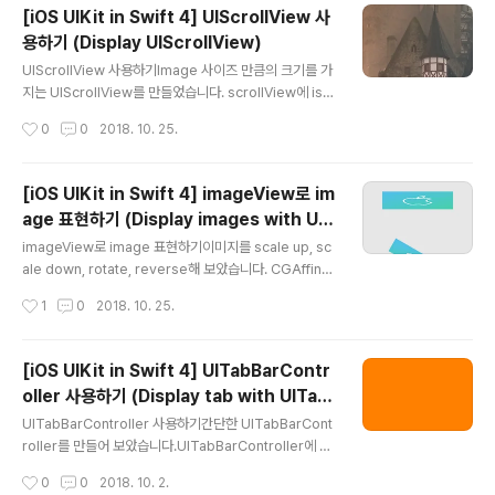
해당 버튼을 판별합니다. 아래 이미지와 소스코드를 비교
[iOS UIKit in Swift 4] UIScrollView 사
해보시면 좀 더 이해하기 편합니다.궁금하신점은 댓글로
용하기 (Display UIScrollView)
달아주세요. 해피코딩 :) Preview Source Githubhttp
글 내용
s://github.com/calmone/iOS-UIKit-component R
UIScrollView 사용하기Image 사이즈 만큼의 크기를 가
eferenceUIBarButtonItem https://developer.app
지는 UIScrollView를 만들었습니다. scrollView에 isZ
le.com/reference/uikit/uiba..
ooming을 true로 하고 maximumZoomScale 값과
작성시간
0
0
2018. 10. 25.
minimumZoomScale 값을 지정한 만큼 줌이 가능합니
다. 아래 이미지와 소스코드를 비교해보시면 좀 더 이해하
기 편합니다.궁금하신점은 댓글로 달아주세요. 해피코딩 :)
[iOS UIKit in Swift 4] imageView로 im
Preview Source Githubhttps://github.com/calmo
age 표현하기 (Display images with UII
ne/iOS-UIKit-component ReferenceUIImageVie
글 내용
mageView)
w https://developer.apple.com/reference/uikit/
imageView로 image 표현하기이미지를 scale up, sc
uiimageviewUIImage https://developer.apple.c
ale down, rotate, reverse해 보았습니다. CGAffine
om/referen..
Transform를 사용하여 위치와 크기를 적용하였습니다.
작성시간
1
0
2018. 10. 25.
아래 이미지와 소스코드를 비교해보시면 좀 더 이해하기
편합니다.궁금하신점은 댓글로 달아주세요. 해피코딩 :) Pr
eview Source Githubhttps://github.com/calmon
[iOS UIKit in Swift 4] UITabBarContr
e/iOS-UIKit-component ReferenceUIImageView
oller 사용하기 (Display tab with UITab
https://developer.apple.com/reference/uikit/uii
글 내용
BarController)
mageviewUIImage https://developer.apple.co
UITabBarController 사용하기간단한 UITabBarCont
m/reference/uikit/uiimage
roller를 만들어 보았습니다.UITabBarController에 se
tViewControllers를 사용하여 UIViewController를
작성시간
0
0
2018. 10. 2.
넣어주면 UIViewController의 개수만큼 탭이 만들어지