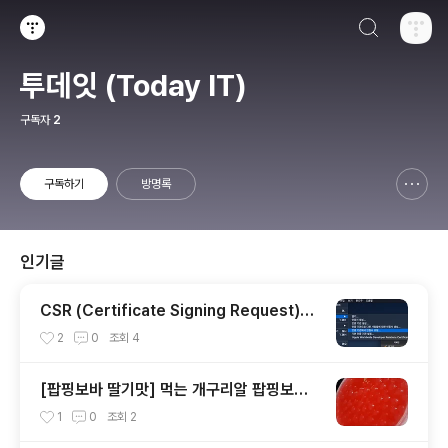
검색하기
티스토리
투데잇 (Today IT)
구독자
2
구독하기
방명록
신고하기 레이어
열기
인기글
CSR (Certificate Signing Request)파
일 생성하기
2
0
조회
4
[팝핑보바 딸기맛] 먹는 개구리알 팝핑보바
솔직 후기!
1
0
조회
2