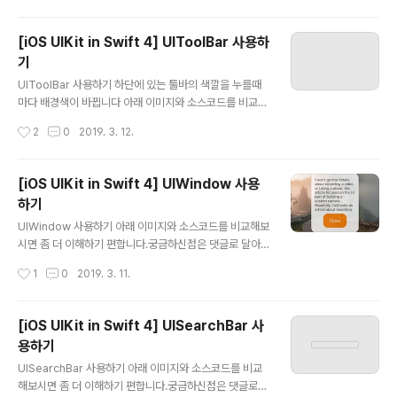
bhttps://github.com/calmone/iOS-UIKit-compon
ent ReferenceUIProgressView https://develope
[iOS UIKit in Swift 4] UIToolBar 사용하
r.apple.com/reference/uikit/uiprogressview
기
글 내용
UIToolBar 사용하기 하단에 있는 툴바의 색깔을 누를때
마다 배경색이 바뀝니다 아래 이미지와 소스코드를 비교해
보시면 좀 더 이해하기 편합니다.궁금하신점은 댓글로 달
작성시간
2
0
2019. 3. 12.
아주세요. 해피코딩 :) PreviewSource Githubhttps://
github.com/calmone/iOS-UIKit-component Refe
renceUIToolbar https://developer.apple.com/re
[iOS UIKit in Swift 4] UIWindow 사용
ference/uikit/uitoolbar
하기
글 내용
UIWindow 사용하기 아래 이미지와 소스코드를 비교해보
시면 좀 더 이해하기 편합니다.궁금하신점은 댓글로 달아
주세요. 해피코딩 :) PreviewSource Githubhttps://gi
작성시간
1
0
2019. 3. 11.
thub.com/calmone/iOS-UIKit-component Refer
enceUIWindow https://developer.apple.com/ref
erence/uikit/uiwindow
[iOS UIKit in Swift 4] UISearchBar 사
용하기
글 내용
UISearchBar 사용하기 아래 이미지와 소스코드를 비교
해보시면 좀 더 이해하기 편합니다.궁금하신점은 댓글로