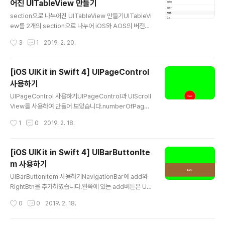
어진 UITableView 만들기
글 내용
section으로 나누어진 UITableView 만들기UITableVi
ew를 2개의 section으로 나누어 iOS와 AOS의 버전을
나열해봤습니다.section의 index는 0부터 시작하며 0번
작성시간
3
1
2019. 2. 20.
째 section의 header의 타이틀은 iOS, 1번째는 AOS
입니다.section의 row는 OS 버전이 보여지고 있습니다.
numberOfSections에서는 표현될 section의 개수를
[iOS UIKit in Swift 4] UIPageControl
정의합니다.titleForHeaderInSection에서는 section
사용하기
마다 표현될 title을 정의합니다.numberOfRowsInSec
글 내용
tion에서는 section마다 표현될 row의 개수를 정의합니
UIPageControl 사용하기UIPageControl과 UIScroll
다.didSelectRowAt에서는 선택된 indexPath에 대한
View를 사용하여 만들어 보았습니다.numberOfPage
처리를 정의합니다. 아래 이미지와 소스코드를 비교..
로 페이지 개수를 설정합니다.currentPage로 현재 페이
작성시간
1
0
2019. 2. 18.
지를 설정합니다.UIScrollViewDelegate의 scrollVie
wDidDecelerating에서 스크롤뷰의 좌표와 크기를 이용
하여 현재 위치를 UIPageControl의 currentPage로
[iOS UIKit in Swift 4] UIBarButtonIte
설정합니다. 아래 이미지와 소스코드를 비교해보시면 좀
m 사용하기
더 이해하기 편합니다.궁금하신점은 댓글로 달아주세요.
글 내용
해피코딩 :) Preview Source Githubhttps://github.c
UIBarButtonItem 사용하기NavigationBar에 add와
om/calmone/iOS-UIKit-component ReferenceUI
RightBtn을 추가하였습니다.왼쪽에 있는 add버튼은 UIB
PageControl https://developer...
arButtonItem에서 제공하는 시스템아이템을 사용하였고
작성시간
0
0
2019. 2. 18.
오른쪽에 있는 RightBtn은 title과 style을 정하여 생성하
였습니다. 버튼을 누르게되면 selector에서 tag값으로