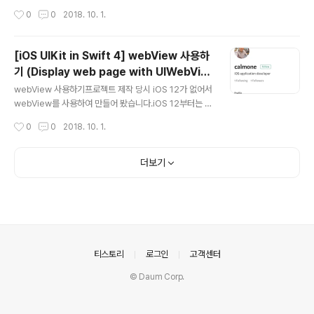
mponent Re..
Alert 함수를 통해 UIAlertController를 생성합니다.Ap
작성시간
0
0
2018. 10. 1.
pDelegate에 만들어놓은 이유는 모든 ViewControlle
r에서 접근이 가능하기 때문입니다.Title, Message, Ac
tionButton의 Title, ActionButton의 타입 등을 정할 수
[iOS UIKit in Swift 4] webView 사용하
있습니다.액션 이후의 처리가 필요하면 액션의 completi
기 (Display web page with UIWebVie
on에서 처리하면 됩니다. 아래 스크린샷과 소스코드를 비
글 내용
w)
교해보시면 좀 더 이해하기 편할겁니다.궁금하신점은 댓글
webView 사용하기프로젝트 제작 당시 iOS 12가 없어서
로 달아주세요. 해피코딩 :) Preview Source Githubhtt
webView를 사용하여 만들어 봤습니다.iOS 12부터는 W
ps://github.com/calmone/iOS-UIK..
KWebView를 써야 합니다. webView는 deprecated
작성시간
0
0
2018. 10. 1.
됐습니다. webView는 html request, local html file
등 여러가지 방법으로 사용할 수 있습니다.UIWebViewD
elegate를 통해 webView가 로딩되는 시점을 알 수 있
더보기
습니다. 아래 스크린샷과 소스코드를 비교해보시면 좀 더
이해하기 편할겁니다.궁금하신점은 댓글로 달아주세요. 해
피코딩 :) Preview Source Githubhttps://github.co
m/calmone/iOS-UIKit-component ReferenceUI
WebView https://developer.apple..
의안내
티스토리
로그인
고객센터
© Daum Corp.