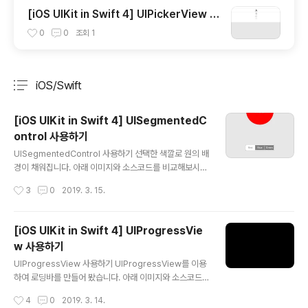
[iOS UIKit in Swift 4] UIPickerView 사
용하기 (Select value with UIPickerVie
0
0
조회
1
w)
iOS/Swift
분류 전체보기
주요 글 목록
[iOS UIKit in Swift 4] UISegmentedC
ontrol 사용하기
글 내용
UISegmentedControl 사용하기 선택한 색깔로 원의 배
경이 채워집니다. 아래 이미지와 소스코드를 비교해보시면
좀 더 이해하기 편합니다.궁금하신점은 댓글로 달아주세
작성시간
3
0
2019. 3. 15.
요. 해피코딩 :) PreviewSource Githubhttps://githu
b.com/calmone/iOS-UIKit-component Referenc
eUISegmentedControl https://developer.apple.
[iOS UIKit in Swift 4] UIProgressVie
com/reference/uikit/uisegmentedcontrol
w 사용하기
글 내용
UIProgressView 사용하기 UIProgressView를 이용
하여 로딩바를 만들어 봤습니다. 아래 이미지와 소스코드
를 비교해보시면 좀 더 이해하기 편합니다.궁금하신점은
작성시간
4
0
2019. 3. 14.
댓글로 달아주세요. 해피코딩 :) Preview Source Githu