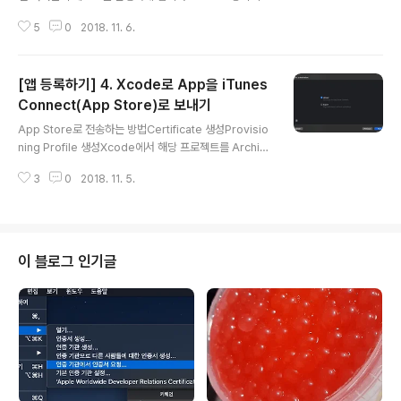
아니면 테스트를 진행할때 마다 직접 기기에 연결 후 build
5
0
2018. 11. 6.
를 진행해야 하는데 매번 이러한 작업을 반복하는것은 많
은 시간이 소요되고 귀찮은 작업입니다. 또한 build를 할
담당자가 없다면 진행이 불가능하겠죠. App build를 진행
[앱 등록하기] 4. Xcode로 App을 iTunes
할 때 Debug와 Release 모드일 때 다를 수 있습니다. 그
래서 Release 모드로 build 된 앱을 배포하여 테스트 할
Connect(App Store)로 보내기
글 내용
필요성이 있는데 이 작업들을 TestFlight를 통해 가능합
App Store로 전송하는 방법Certificate 생성Provisio
니다. TestFlight는 다음과 같은 순서로 진행되게 됩니다.i
ning Profile 생성Xcode에서 해당 프로젝트를 Archiv
TunesConnect로 App을 전송합니다.나의 앱에 TestF
e후 App Store로 보냄 이 글에서는 앞서 만들어놓은 Ce
light 탭의 build 메..
3
0
2018. 11. 5.
rtificate와 Provisioning Profile을 사용하여 Xcode
에서 만든 App을 App Store로 보내는 방법에 대하여 알
아보겠습니다. Xcode로 App Store로 보내기Xcode의
plist에 해당 내용들을 채워줍니다. - Display Name : 설
치되었을 때 표시되는 이름 - Bundle Identifier : devel
이 블로그 인기글
oper에서 생성한 Bundle ID를 입력하시면 됩니다. - Ve
rsion : 버전명 - Build : 빌드명 - Signing은 편의상 Aut
omatic으로..